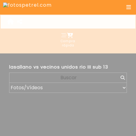
Compra
rápida
lasallano vs vecinos unidos rio III sub 13