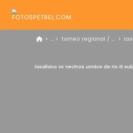
...
torneo regional / lasallano vs vecinos unidos de rio iii 15 de mayo de 2024
lasallano vs vecinos unidos de rio III sub