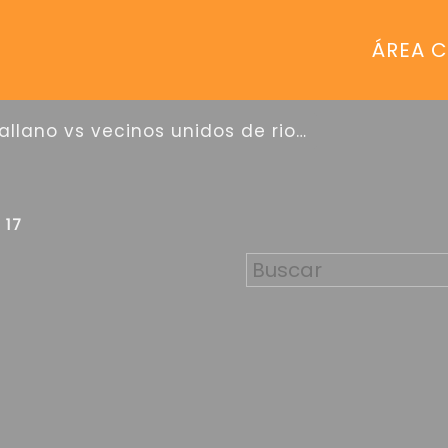
ÁREA C
lasallano vs vecinos unidos de rio iii sub 17
 17