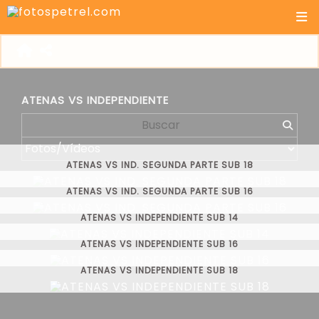
ATENAS VS INDEPENDIENTE
ATENAS VS IND. SEGUNDA PARTE SUB 18
ATENAS VS IND. SEGUNDA PARTE SUB 16
ATENAS VS INDEPENDIENTE SUB 14
ATENAS VS INDEPENDIENTE SUB 16
ATENAS VS INDEPENDIENTE SUB 18