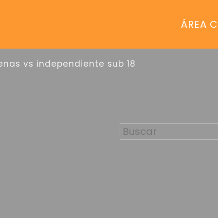
ÁREA C
enas vs independiente sub 18