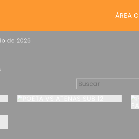
ÁREA C
nio de 2026
6
POETA VS ATENAS SUB 12