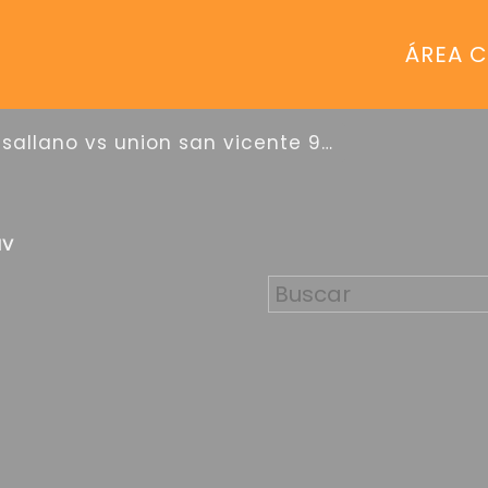
ÁREA C
lasallano vs union san vicente 9na div
IV