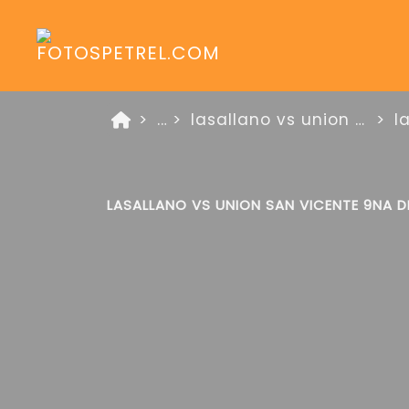
...
lasallano vs union san vicente zona oro 20 de julio de 2025
LASALLANO VS UNION SAN VICENTE 9NA D