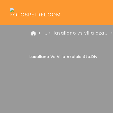
...
lasallano vs villa azalais zon oro 3 de agosto de 2025
Lasallano Vs Villa Azalais 4ta.Div