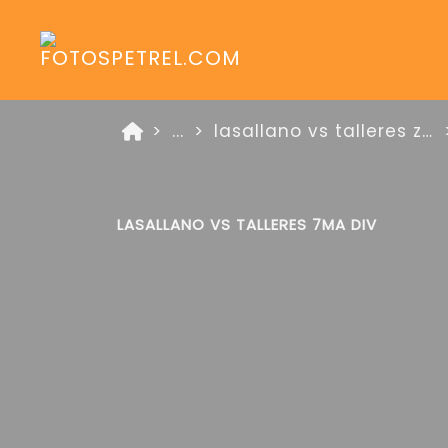
...
lasallano vs talleres zona platino 2 de mayo de 2025
LASALLANO VS TALLERES 7MA DIV