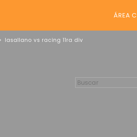
ÁREA C
lasallano vs racing 11ra div