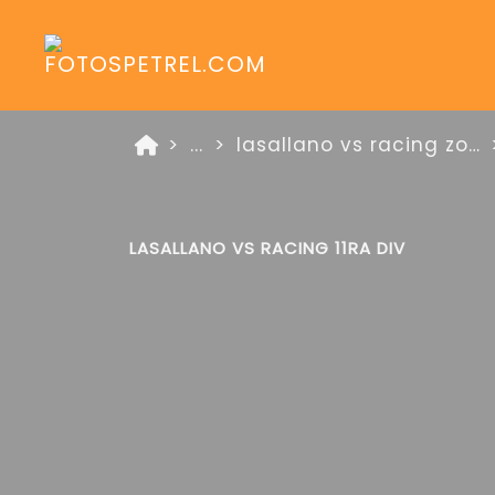
...
lasallano vs racing zona platino 2 de noviembre de 2025
LASALLANO VS RACING 11RA DIV