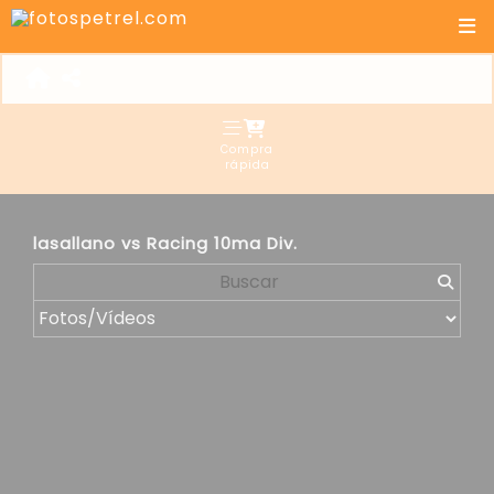
Compra
rápida
lasallano vs Racing 10ma Div.