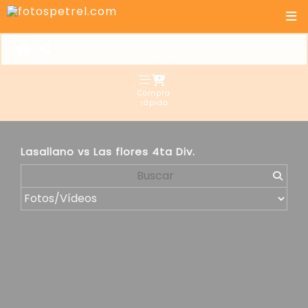
Compra
rápida
Lasallano vs Las flores 4ta Div.