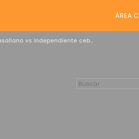
ÁREA C
lasallano vs independiente cebollitas
S