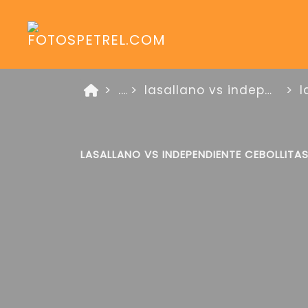
...
lasallano vs independiente carlos paz 14 de junio de 2025
LASALLANO VS INDEPENDIENTE CEBOLLITA