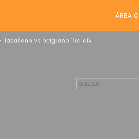
ÁREA C
lasallano vs belgrano 11ra div