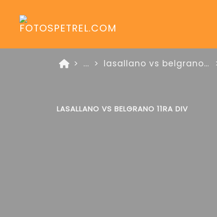
...
lasallano vs belgrano zona platino 3 de agosto de 2025
LASALLANO VS BELGRANO 11RA DIV