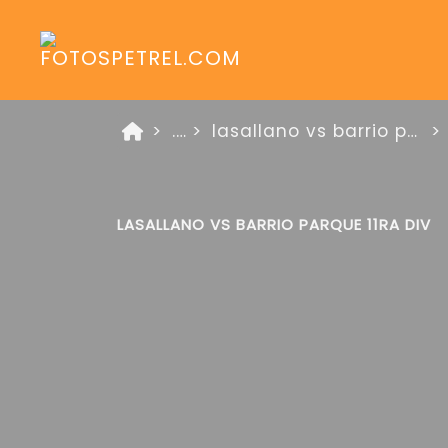
...
lasallano vs barrio parque linea oro 21 de septiembre de 2025
LASALLANO VS BARRIO PARQUE 11RA DIV