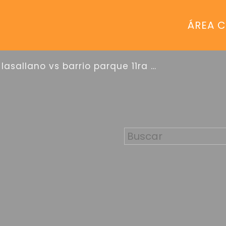
ÁREA C
lasallano vs barrio parque 11ra div