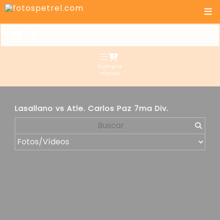
Compra
rápida
Lasallano vs Atle. Carlos Paz 7ma Div.