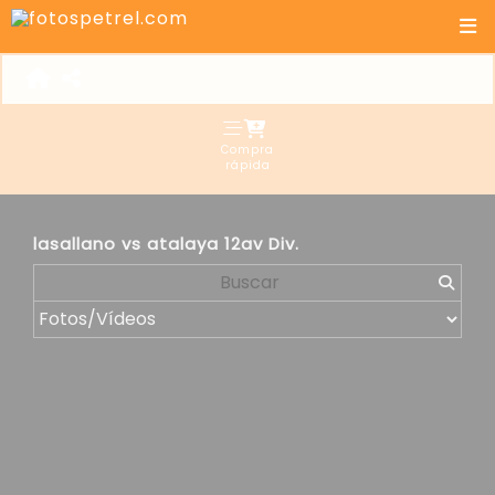
Compra
rápida
lasallano vs atalaya 12av Div.