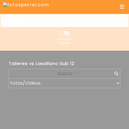
Compra
rápida
Talleres vs Lasallano Sub 12