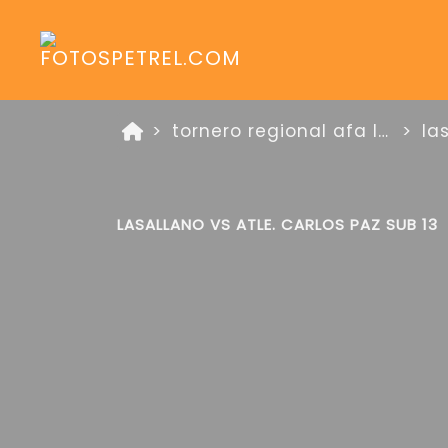
tornero regional afa lasallano vs atle. carlos paz 8 de octubre de 2025
la
LASALLANO VS ATLE. CARLOS PAZ SUB 13