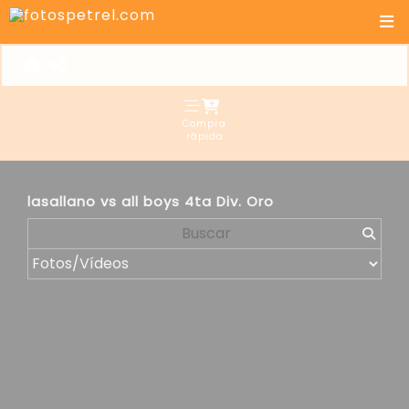
Compra
rápida
lasallano vs all boys 4ta Div. Oro