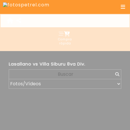
Compra
rápida
Lasallano vs Villa Siburu 8va Div.