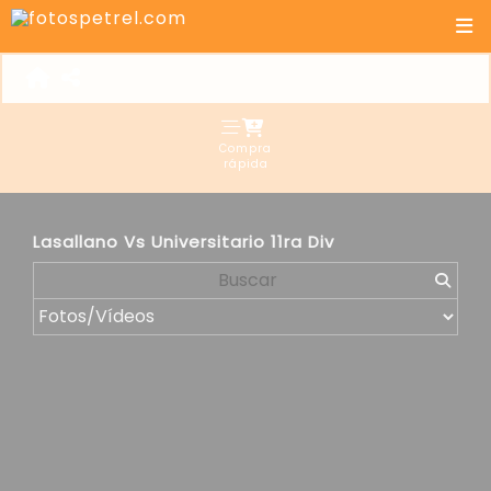
Compra
rápida
Lasallano Vs Universitario 11ra Div