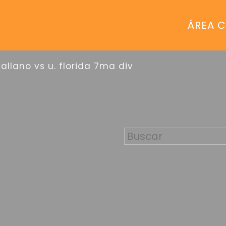
ÁREA C
sallano vs u. florida 7ma div