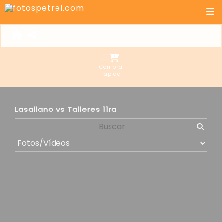
Compra
rápida
Lasallano vs Talleres 11ra