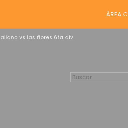
ÁREA C
sallano vs las flores 6ta div.