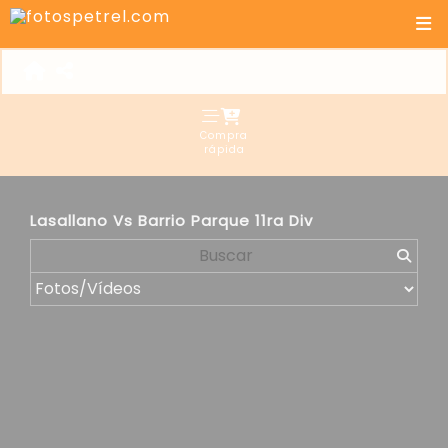
Compra
rápida
Lasallano Vs Barrio Parque 11ra Div