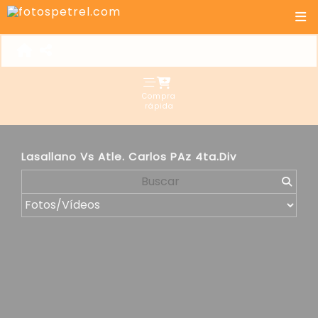
Compra
rápida
Lasallano Vs Atle. Carlos PAz 4ta.Div