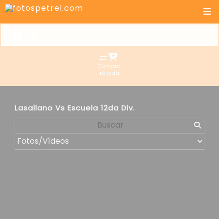
Compra
rápida
Lasallano Vs Escuela 12da Div.