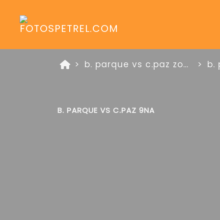
b. parque vs c.paz zona platino 25 de mayo de 2026
b.
B. PARQUE VS C.PAZ 9NA