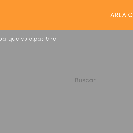
ÁREA C
 parque vs c.paz 9na