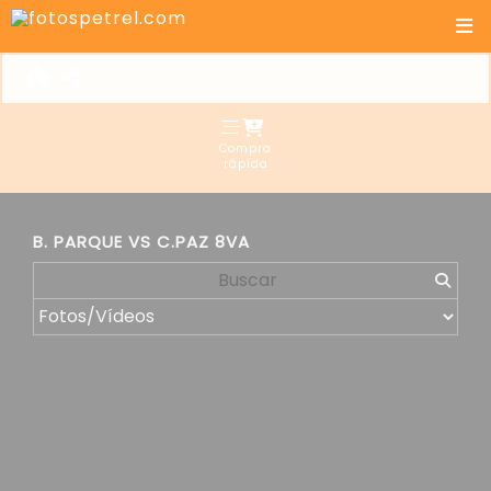
Compra
rápida
B. PARQUE VS C.PAZ 8VA