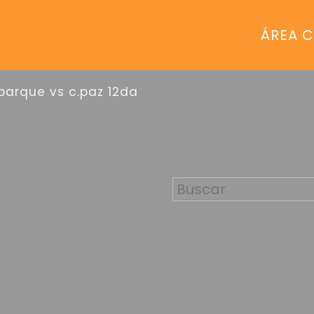
ÁREA C
 parque vs c.paz 12da