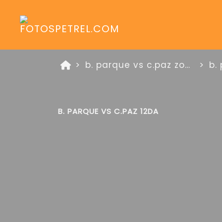
b. parque vs c.paz zona platino 25 de mayo de 2026
b.
B. PARQUE VS C.PAZ 12DA