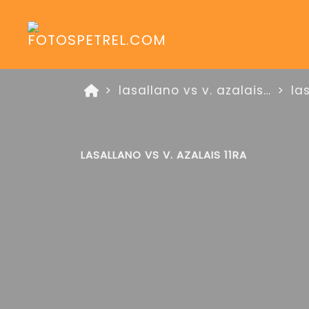
lasallano vs v. azalais 28 de junio linea oro
la
LASALLANO VS V. AZALAIS 11RA