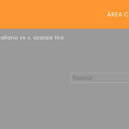
ÁREA C
sallano vs v. azalais 11ra