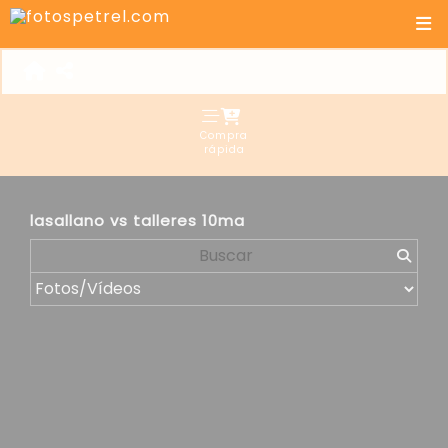
Compra
rápida
lasallano vs talleres 10ma