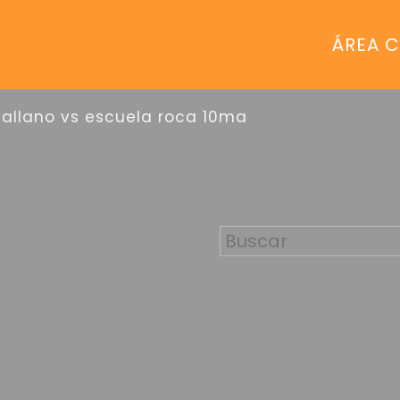
ÁREA C
sallano vs escuela roca 10ma