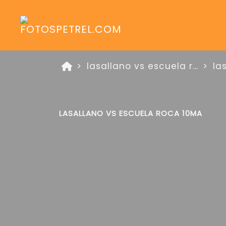
lasallano vs escuela roca zona platino 17 de mayo de 2026
la
LASALLANO VS ESCUELA ROCA 10MA