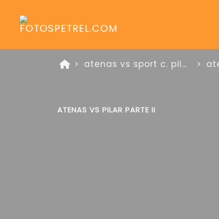
atenas vs sport c. pilar primera div 15 de junio de 2026
at
ATENAS VS PILAR PARTE II